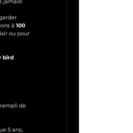
e jamais!
garder 
ions à 
100 
isir ou pour 
y bird 
 rempli de 
ue 5 ans, 