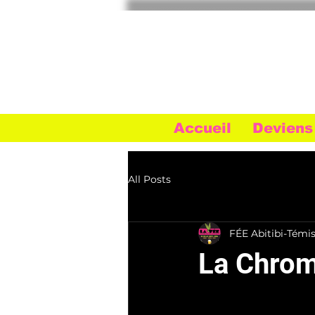
Accueil
Deviens
All Posts
FÉE Abitibi-Tém
La Chrom