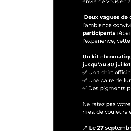
envie de vous éclat
Deux vagues de d
l’ambiance convivi
participants
 répar
l’expérience, cett
Un kit chromatique
jusqu’au 30 juillet
✅ Un t-shirt offic
✅ Une paire de lun
✅ Des pigments pou
Ne ratez pas votre
rires, de couleurs 
📍 
Le 27 septembr