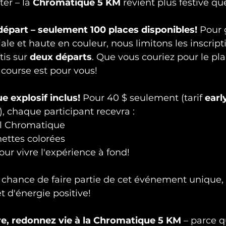
er – la 
Chromatique 5 KM
 revient plus festive qu
épart – seulement 100 places disponibles! 
Pour 
ale et haute en couleur, nous limitons les inscript
tis sur 
deux départs
. Que vous couriez pour le pla
e course est pour vous!
 explosif inclus! 
Pour 40 $ seulement (tarif 
earl
), chaque participant recevra :
iel Chromatique
ettes colorées
r vivre l'expérience à fond!
 chance de faire partie de cet événement unique,
et d'énergie positive!
e, redonnez vie à la Chromatique 5 KM
 – parce q