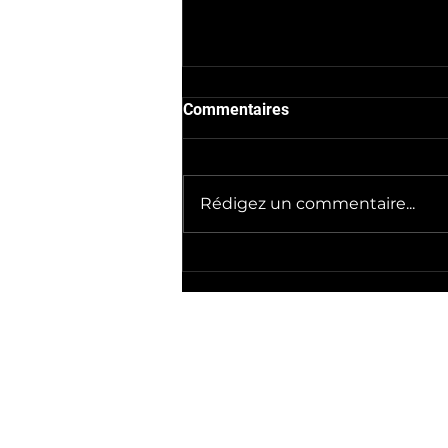
Commentaires
Rédigez un commentaire...
La Fée vous invite à
L’OktoberFÉE le 12
septembre