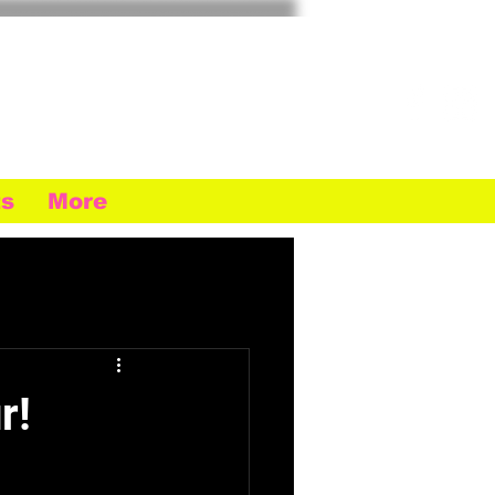
ts
More
r!